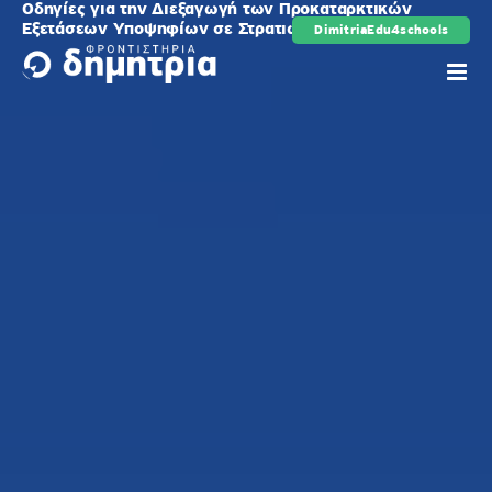
Οδηγίες για την Διεξαγωγή των Προκαταρκτικών
Μετάβαση
Εξετάσεων Υποψηφίων σε Στρατιωτικές Σχολές
DimitriaEdu4schools
ρης
στο
περιεχόμενο