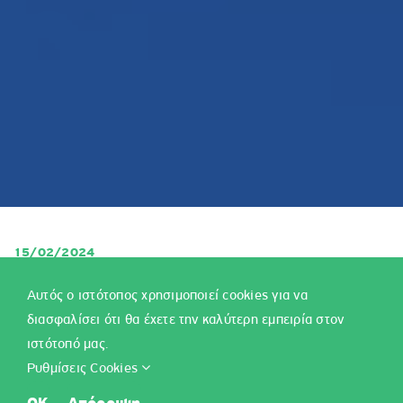
15/02/2024
Αναρτήθηκε ανακοίνωση στην ιστοσελίδα του ΓΕΕΘΑ που
Αυτός ο ιστότοπος χρησιμοποιεί cookies για να
ενημερώνει τους υποψήφιους σχετικά με την διεξαγωγή των
διασφαλίσει ότι θα έχετε την καλύτερη εμπειρία στον
Προκαταρκτικών Εξετάσεων (ΠΚΕ) για την εισαγωγή τους
ιστότοπό μας.
στα
ΑΣΕΙ-ΑΣΣΥ
ακαδημαϊκού έτους
2024-25
.
Ρυθμίσεις Cookies
Στην ανακοίνωση γίνονται γνωστά τα παρακάτω: