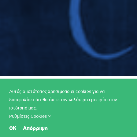
Αυτός ο ιστότοπος χρησιμοποιεί cookies για να
11/12/2023
διασφαλίσει ότι θα έχετε την καλύτερη εμπειρία στον
Στάλθηκε στο Εθνικό Τυπογραφείο η υπουργικά απόφαση με συ
ιστότοπό μας.
Βάσης Εισαγωγής
(Ε.Β.Ε.) για Σχολές, Τμήματα ή Εισαγωγικές 
Ρυθμίσεις Cookies
μαθημάτων, μουσικών μαθημάτων και πρακτικών δοκιμασιών, όπ
OK
Απόρριψη
τροποποιήθηκαν με βάση τις προτάσεις των Πανεπιστημιακών Ι