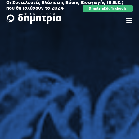
Οι Συντελεστές Ελάχιστης Βάσης Εισαγωγής (Ε.Β.Ε.)
Μετάβαση
που θα ισχύσουν το 2024
DimitriaEdu4schools
ρης
στο
περιεχόμενο