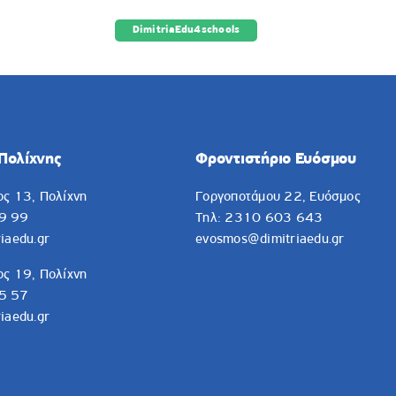
Facebook
Instagram
YouT
DimitriaEdu4schools
ΕΣ
ΕΞΕΤΑΣΕΙΣ
ΕΠΙΤΥΧΙΕΣ
ΝΕΑ
ΕΠΙΚΟΙΝΩΝΙΑ
Πολίχνης
Φροντιστήριο Ευόσμου
ος 13, Πολίχνη
Γοργοποτάμου 22, Ευόσμος
9 99
Τηλ: 2310 603 643
iaedu.gr
evosmos@dimitriaedu.gr
ος 19, Πολίχνη
5 57
iaedu.gr