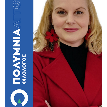
Απόφοιτη της φιλοσοφικής σχολής
Η ιδιότητα μου:
του Αριστοτελείου Πανεπιστημίου Θεσσαλονίκης και
κάτοχος δύο τίτλων μεταπτυχιακών σπουδών στις
ανθρωπιστικές επιστήμες του Α.Π.Θ. και του
Πανεπιστημίου Μακεδονίας.
Εργάζομαι στον χώρο της
Η εμπειρία μου:
Δευτεροβάθμιας εκπαίδευσης από το 2004 με
γνώμονα την παιδευτική αλληλεπίδραση με τον/την
έφηβο/-η, την ανάδειξη των δεξιοτήτων και την είσοδο
στην Τριτοβάθμια εκπαίδευση
Η αγάπη για το παρελθόν, το παρόν
Ο στόχος μου:
και το μέλλον της ελληνικής γλώσσας με
πρωτοπόρους τους μαθητές μου για την επίτευξη των
στόχων μας στα φροντιστήρια Δημήτρια!
Η εκπλήρωση κάθε εφηβικού
Το αποτέλεσμα μας:
ονείρου για επαγγελματική και κοινωνική ένταξη με