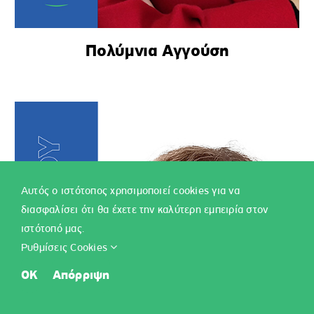
ομαδική συνέπεια στα φροντιστήρια Δημήτρια!
Πολύμνια Αγγούση
Αντωνιάδου
Όλγα
Η συνεργασία μου με τα “φροντιστήρια Δημήτρια”
“μετράει” πάνω από δύο δεκαετίες, πράγμα που, από
Αυτός ο ιστότοπος χρησιμοποιεί cookies για να
μόνο του, αποτελεί απόδειξη για το πόσο πρόσφορο
διασφαλίσει ότι θα έχετε την καλύτερη εμπειρία στον
έδαφος βρήκα στο χώρο αυτό για δουλειά,
δημιουργικότητα και ανέλιξη προσωπική και
ιστότοπό μας.
επαγγελματική.
Ρυθμίσεις Cookies
OK
Απόρριψη
Πράγματι, όλα αυτά τα χρόνια, μου δόθηκε η ευκαιρία
να εξελιχθώ στη δουλειά μου ερχόμενη σε επαφή με
όλα σχεδόν τα αντικείμενα ενός φιλολόγου και να