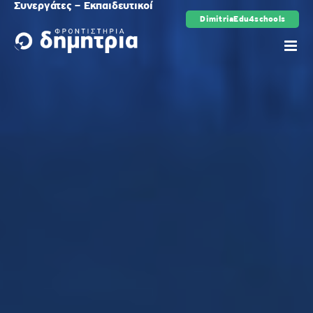
Συνεργάτες – Εκπαιδευτικοί
Μετάβαση
DimitriaEdu4schools
στο
περιεχόμενο