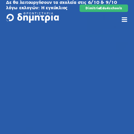
Δε θα λειτουργήσουν τα σχολεία στις 6/10 & 9/10
Μετάβαση
λόγω εκλογών: Η εγκύκλιος
DimitriaEdu4schools
ρης
στο
περιεχόμενο