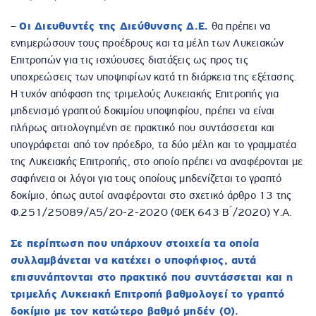
–
Οι Διευθυντές της Διεύθυνσης Δ.Ε.
θα πρέπει να
ενημερώσουν τους προέδρους και τα μέλη των Λυκειακών
Επιτροπών για τις ισχύουσες διατάξεις ως προς τις
υποχρεώσεις των υποψηφίων κατά τη διάρκεια της εξέτασης.
Η τυχόν απόφαση της τριμελούς Λυκειακής Επιτροπής για
μηδενισμό γραπτού δοκιμίου υποψηφίου, πρέπει να είναι
πλήρως αιτιολογημένη σε πρακτικό που συντάσσεται και
υπογράφεται από τον πρόεδρο, τα δύο μέλη και το γραμματέα
της Λυκειακής Επιτροπής, στο οποίο πρέπει να αναφέρονται με
σαφήνεια οι λόγοι για τους οποίους μηδενίζεται το γραπτό
δοκίμιο, όπως αυτοί αναφέρονται στο σχετικό άρθρο 13 της
Φ.251/25089/Α5/20-2-2020 (ΦΕΚ 643 Β ́/2020) Υ.Α.
Σε περίπτωση που υπάρχουν στοιχεία τα οποία
συλλαμβάνεται να κατέχει ο υποφήφιος, αυτά
επισυνάπτονται στο πρακτικό που συντάσσεται και η
τριμελής Λυκειακή Επιτροπή βαθμολογεί το γραπτό
δοκίμιο με τον κατώτερο βαθμό μηδέν (0).