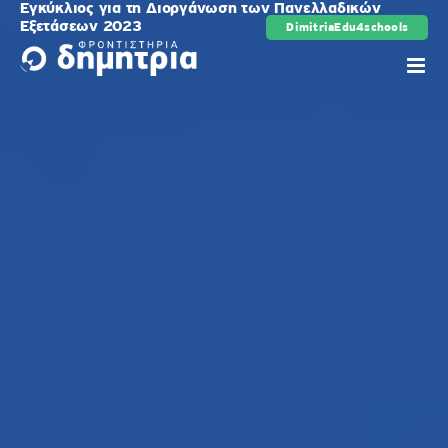
Εγκύκλιος για τη Διοργάνωση των Πανελλαδικών
Μετάβαση
Εξετάσεων 2023
DimitriaEdu4schools
ρης
στο
περιεχόμενο