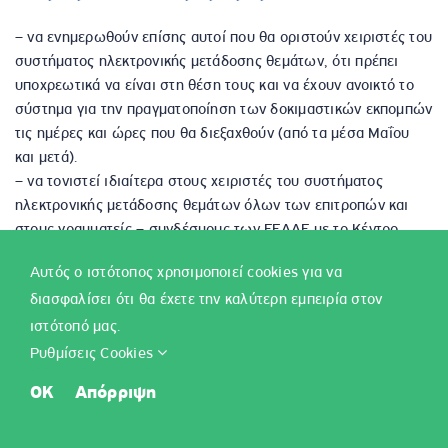
– να ενημερωθούν επίσης αυτοί που θα οριστούν χειριστές του
συστήματος ηλεκτρονικής μετάδοσης θεμάτων, ότι πρέπει
υποχρεωτικά να είναι στη θέση τους και να έχουν ανοικτό το
σύστημα για την πραγματοποίηση των δοκιμαστικών εκπομπών
τις ημέρες και ώρες που θα διεξαχθούν (από τα μέσα Μαΐου
και μετά).
– να τονιστεί ιδιαίτερα στους χειριστές του συστήματος
ηλεκτρονικής μετάδοσης θεμάτων όλων των επιτροπών και
στους γραμματείς – συνδέσμους των ΕΕΔΔΕ με το Κέντρο
Εκπομπής, η σημασία που έχουν στην ομαλή διεξαγωγή των
Αυτός ο ιστότοπος χρησιμοποιεί cookies για να
εξετάσεων τόσο οι δοκιμαστικές εκπομπές όσο και η ταχύτατη
διασφαλίσει ότι θα έχετε την καλύτερη εμπειρία στον
επικοινωνία του Κέντρου Εκπομπής του Υπουργείου Παιδείας
και κατά συνέπεια και της Κεντρικής Επιτροπής με τα
ιστότοπό μας.
Εξεταστικά Κέντρα που πραγματοποιείται μέσω των
Ρυθμίσεις Cookies
συνδέσμων και να τους ζητηθεί η επίδειξη αυξημένης ευθύνης
OK
Απόρριψη
στην εκπλήρωση του έργου τους.
– οι ΛΕΕ να επιδείξουν ιδιαίτερη προσοχή, τόσο κατά την
κατανομή των υποψηφίων σε αίθουσες, όσο και κατά τη