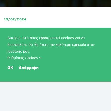
15/02/2024
Ενημερώνονται οι γονείς και κηδεμόνες των μαθητών/τριών
που ενδιαφέρονται να εισαχθούν στα Πειραματικά, Πρότυπα
Αυτός ο ιστότοπος χρησιμοποιεί cookies για να
και Εκκλησιαστικά Σχολεία για το σχολικό έτος 2024-2025
διασφαλίσει ότι θα έχετε την καλύτερη εμπειρία στον
ότι:
ιστότοπό μας.
Ρυθμίσεις Cookies
H δημόσια ηλεκτρονική κλήρωση
για την εισαγωγή
των μαθητών/τριών στα Πειραματικά Σχολεία (ΠΕΙ.Σ.) θα
OK
Απόρριψη
διενεργηθεί την
Παρασκευή 17 Μαΐου 2024
.
H δοκιμασία δεξιοτήτων για την εισαγωγή των μαθητών/
τριών στις εισαγωγικές τάξεις (Α’ Γυμνασίου/ Α΄
Λυκείου) των Πρότυπων Σχολείων (Π.Σ.) θα διενεργηθεί
το
Σάββατο 18 Μαΐου 2024
. Οι υποψήφιοι/ιες
μαθητές/τριες θα αξιολογηθούν σε δυο γνωστικά