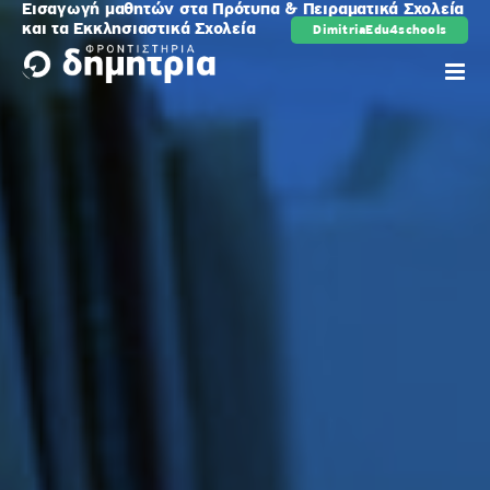
Εισαγωγή μαθητών στα Πρότυπα & Πειραματικά Σχολεία
Μετάβαση
και τα Εκκλησιαστικά Σχολεία
DimitriaEdu4schools
ρης
στο
περιεχόμενο