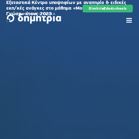
Εξεταστικά Κέντρα υποψηφίων με αναπηρία & ειδικές
Μετάβαση
εκπ/κές ανάγκες στο μάθημα «Μουσική Αντίληψη και
DimitriaEdu4schools
ρης
στο
Γνώση» έτους 2023
περιεχόμενο