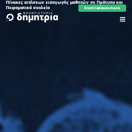
Πίνακες αιτήσεων εισαγωγής μαθητών σε Πρότυπα και
Μετάβαση
Πειραματικά σχολεία
DimitriaEdu4schools
ρης
στο
περιεχόμενο