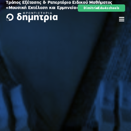
Τρόπος Εξέτασης & Ρεπερτόριο Ειδικού Μαθήματος
Μετάβαση
«Μουσική Εκτέλεση και Ερμηνεία», το 2024
DimitriaEdu4schools
ρης
στο
περιεχόμενο