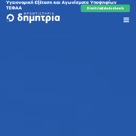
Υγειονομική Εξέταση και Αγωνίσματα Υποψηφίων
Μετάβαση
ΤΕΦΑΑ
DimitriaEdu4schools
ρης
στο
περιεχόμενο