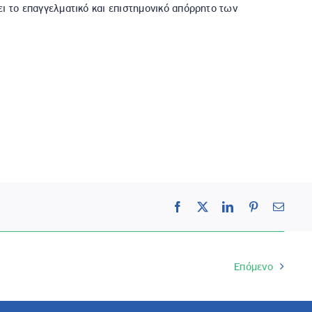
ει το επαγγελματικό και επιστημονικό απόρρητο των
Facebook
X
LinkedIn
Pinterest
Email
Επόμενο