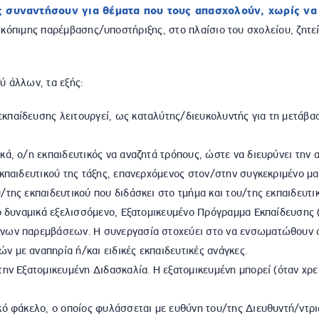
ς συναντήσουν για θέματα που τους απασχολούν, χωρίς να α
κόπιμης παρέμβασης/υποστήριξης, στο πλαίσιο του σχολείου, ζητεί
ξύ άλλων, τα εξής:
παίδευσης λειτουργεί, ως καταλύτης/διευκολυντής για τη μετάβασ
ά, ο/η εκπαιδευτικός να αναζητά τρόπους, ώστε να διευρύνει την
κπαιδευτικού της τάξης, επανερχόμενος στον/στην συγκεκριμένο μαθη
της εκπαιδευτικού που διδάσκει στο τμήμα και του/της εκπαιδευτικ
ο δυναμικά εξελισσόμενο, Εξατομικευμένο Πρόγραμμα Εκπαίδευσης
́νων παρεμβάσεων. Η συνεργασία στοχεύει στο να ενσωματώθουν όλε
με αναπηρία ή/και ειδικές εκπαιδευτικές ανάγκες.
ην Εξατομικευμένη Διδασκαλία. Η εξατομικευμένη μπορεί (όταν χρει
ό φάκελο, ο οποίος φυλάσσεται με ευθύνη του/της Διευθυντή/ντρια