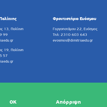
Πολίχνης
Φροντιστήριο Ευόσμου
ος 13, Πολίχνη
Γοργοποτάμου 22, Ευόσμος
9 99
Τηλ: 2310 603 643
iaedu.gr
evosmos@dimitriaedu.gr
ος 19, Πολίχνη
5 57
iaedu.gr
OK
Απόρριψη